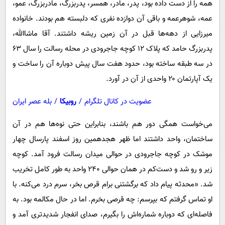
همه را از دست داده بود، پدر، مادر، همسر، پدربزرگ، مادربزرگ، عمو،
عمه، شوهرعمه و باقی آن دوازده نفری که دلبسته هم بودند. خانواده
میرزایی از دهه‌ها قبل در آن زمین ریشه داشتند. آقا ماشاالله،
پدربزرگ حامد که پلاک ۱۲ کوچه جاجرودی در محله رسالت را سال ۶۳
در سه طبقه ساخته بود، حدود هفت سال پیش دوباره آن را ساخت و
یک آپارتمان ۲۰ واحدی از آن در آورد.
عضویت در کانال تلگرام
/
روبیکا
/
بله عصر ایران
می‌خواست همگی دور هم باشند، بنابراین حتی نوه‌ها هم در آن
ساختمان، واحد داشتند اما ظهر هجدهمین روز اسفند پارسال چهار
موشک در کوچه جاجرودی در حوالی میدان رسالت فرود آمد. کوچه
زیر و رو شد و دست‌کم در همان حوالی ۲۴۰ واحد به ‌طور کامل تخریب
شد. «محدثه پیام داد که برگشتنی برام قرص بخر، سرم درد می‌کنه. با
او تماس گرفتم که بپرسم: ‌چه قرصی بخرم. اما در حال مکالمه بود. به
فاصله‌ای که دوباره شماره‌اش را بگیرم، صدای انفجار شدیدتری آمد و