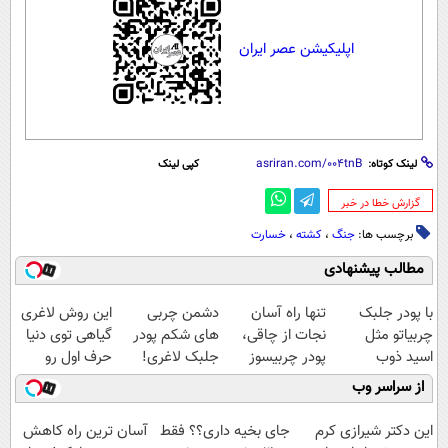
اپلیکیشن عصر ایران
لینک کوتاه:
کپی لینک
‌گزارش خطا در خبر
برچسب ها:
جنگ
،
کشته
،
خسارت
مطالب پیشنهادی
با پودر جلبک
تنها راه آسان
دشمن چربی
این روش لاغری
چربیاتو مثل
نجات از چاقی،
های شکم پودر
گیاهی توی دنیا
اسید ذوب
پودر چربیسوز
جلبک لاغری!
حرف اول رو
کن(تخفیف تا
جلبک(تخفیف تا
گیاهی+تاثیر
میزنه(تخفیف
از سراسر وب
امشب)
امشب)
فوری
ویژه تا امشب)
این دکتر شیرازی کرم
جای بخیه داری؟؟ فقط
آسان ترین راه کاهش