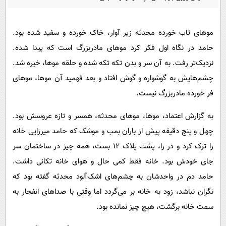
پیامک
سرگرمی
روانشناسی
فناوری
موهای تاب خورده محدثه زیر آوار، خاک خورده و سفید شده بود.
آشپزی
گوناگون
حامد در نگاه اول فکر کرد موهای مادربزرگ است که پیدا شده.
دانلود
حوادث
نزدیک‌تر رفت. به آن سر و بدن تکه تکه شده و حلقه موها، خیره شد.
چشم‌هایش به گوشواره و گوش افتاد و بعد فهمید آن موها، موهای
محیط زیست
فر خورده مادربزرگ نیست.
سلامت
به گزارش اعتماد، موها، موهای محدثه، همسر و تازه عروسش بود.
فرهنگی
چهل و پنج دقیقه پیش از باران بمب و موشک که حامد میرزایی خانه
بین الملل
را ترک کرد و در را، پشت پلاک ۱۲ بست، همه‌ چیز در ساختمان سر
اجتماعی
جای خودش بود. خانه فقط کمی حال و هوای خانه تکانی داشت.
حیات وحش
حامد دم در واحدشان به چشم‌های اشک‌آلود محدثه گفته بود که
نگران نباشد، زود به خانه بر می‌گردد اما وقتی با صداهای انفجار به
سیاست خارجی
سمت خانه برگشت، هیچ چیز نمانده بود.