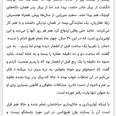
انگشت از پیکر مادر حامد، پیدا شد اما از پیکر پدر همان تکه‌های
کوچک هم پیدا نشد. سعید میرزایی از سال‌ها پیش همراه همسرش
ژیلا غفاریان، یک نمایندگی بیمه در همان نزدیکی داشتند و با هم کار
می‌کردند. حامد حتی وقتی ازدواج کرد هم هر روز آنها را می‌دید و این
اولین‌باری است که در این ۳۰ سال، چهار ماه تمام هیچ کدام را ندیده.
«مادر را تقریبا یک ساعت قبل از انفجار دیده بودم اما پدرم... به من
گفتند که ساعت دو و ده دقیقه مغازه را بسته و به خانه آمده. شاید
حدود ده دقیقه یا یک ربع قبل از انفجار بود که با پدرم صحبت کردم و
گفت که «میخوام برم خونه بخوابم، یه ذره سرم درد میکنه.» فکر
می‌کنم در آن لحظات خواب بوده.» حالا که پیکر پدر پیدا نشده علاوه
بر غم و اندوه از دست دادن، مشکلات حقوقی و قانونی بسیاری برای او
به عنوان تنها وارث رقم خورده است.
با اینکه آواربرداری و خاکبرداری ساختمان تمام شده و حالا هم قرار
است آن را بسازند ولی هیچ‌کس در این مورد پاسخگو نیست و