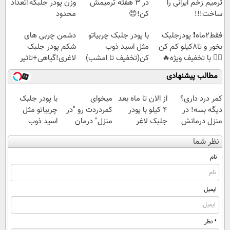
ترمیم زخم ایرانی را
در 3 هفته ترمیمش
وزن پودر جلبکه!تعداد
ساخت!!!
کن!😍
محدود
فقط2ماه❗ پودرجلبک
با پودر جلبک چربیاتو
دشمن چربی های
بخور و تا8کیلو کم کن
مثل اسید ذوب
شکم پودر جلبک
👌🏻 با تخفیف ویژه🔥
کن(تخفیف تا امشب)
لاغری!گیاهی+تاثیر
فوری
مطالب پیشنهادی
کمر درد داری؟
از الان تا ماه بعد
میخوای
با پودر جلبک
دیگه بسه! در
4 کیلو با پودر
کمردردت رو "در
چربیاتو مثل
منزل درمانش
جلبک لاغر
منزل" درمان
اسید ذوب
کن
میشی(تعداد
کنی؟ (◂فیلم +
کن(تخفیف تا
نظر شما
(◀پرسش‌نامه)
محدود)
◂پرسش‌نامه)
امشب)
نام
ایمیل
* نظر