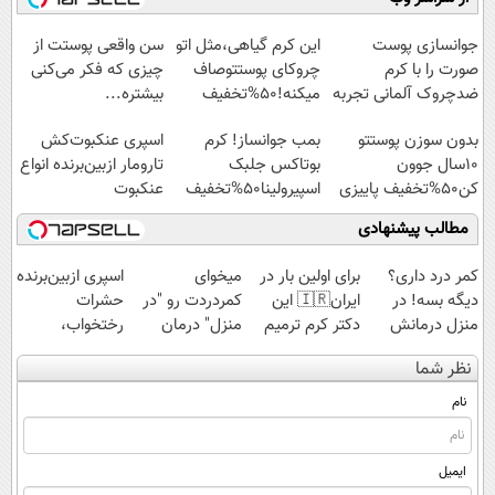
آموزش رایگان
◗پرسش‌نامه◖
عنکبوت
نداری امتحانش
مجانیه
جوانسازی پوست
این کرم گیاهی،مثل اتو
سن واقعی پوستت از
صورت را با کرم
چروکای پوستتوصاف
چیزی که فکر می‌کنی
ضدچروک آلمانی تجربه
میکنه!50%تخفیف
بیشتره...
کنید!
بدون سوزن پوستتو
بمب جوانساز! کرم
اسپری عنکبوت‌‌کش
10سال جوون
بوتاکس جلبک
تارومار ازبین‌برنده انواع
کن50%تخفیف پاییزی
اسپیرولینا50%تخفیف
عنکبوت
مطالب پیشنهادی
کمر درد داری؟
برای اولین بار در
میخوای
اسپری ازبین‌برنده
دیگه بسه! در
ایران🇮🇷 این
کمردردت رو "در
حشرات
منزل درمانش
دکتر کرم ترمیم
منزل" درمان
رختخواب،
کن
کننده 23 روزه
کنی؟ (◂فیلم +
مناسب برای
نظر شما
(◀پرسش‌نامه)
ساخت!
◂پرسش‌نامه)
مقابله با انواع
ساس
نام
ایمیل