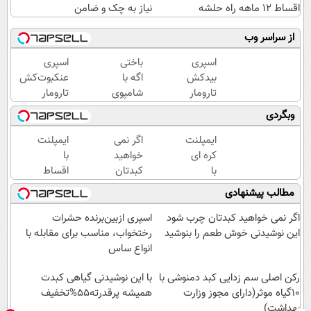
اقساط ۱۲ ماهه راه حلشه
نیاز به چک و ضامن
از سراسر وب
اسپری
باختی
اسپری
بیدکش
اگه با
عنکبوت‌‌کش
تارومار
شامپوی
تارومار
با
جلبک
ازبین‌برنده
وبگردی
اثرفوری
موهاتو
انواع
،
پرپشت
عنکبوت
ایمپلنت
اگر نمی
ایمپلنت
محافظ
و خوش
کره ای
خواهید
با
لباس
حالت
با
کبدتان
اقساط
در
نکنی
روکش
چرب
12
مطالب پیشنهادی
مقابل
25
شود این
ماهه
بید
میلیون
نوشیدنی
بدون
اگر نمی خواهید کبدتان چرب شود
اسپری ازبین‌برنده حشرات
✅
خوش
نیاز به
این نوشیدنی خوش طعم را بنوشید
رختخواب، مناسب برای مقابله با
اقساط
طعم را
چک و
انواع ساس
12
بنوشید
ضامن
ماهه +
رکن اصلی سم زدایی کبد دمنوشی با
با این نوشیدنی گیاهی کبدت
15 سال
10گیاه موثر(دارای مجوز وزارت
همیشه پرقدرته55%تخفیف
بهداشت)
گارانتی