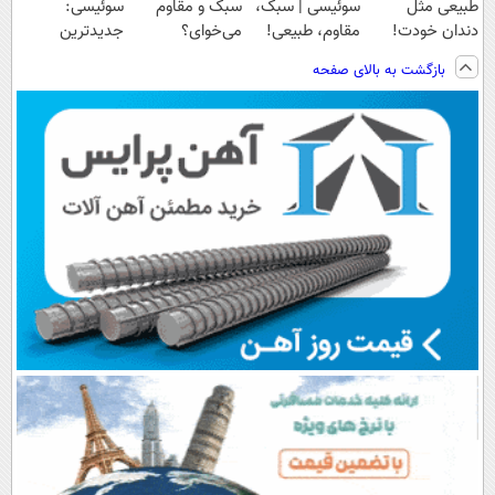
طبیعی مثل
سوئیسی | سبک،
سبک و مقاوم
سوئیسی:
دندان خودت!
مقاوم، طبیعی!
می‌خوای؟
جدیدترین
نصب آسان و
ویزیت
پرداخت اقساطی
فناوری اروپا،
بازگشت به بالای صفحه
پرداخت اقساطی
رایگان+پرداخت
هم داریم!😍 |
سبک و مقاوم |
💳 📍 تهران
اقساطی😍
📍تهران
پرداخت قسطی