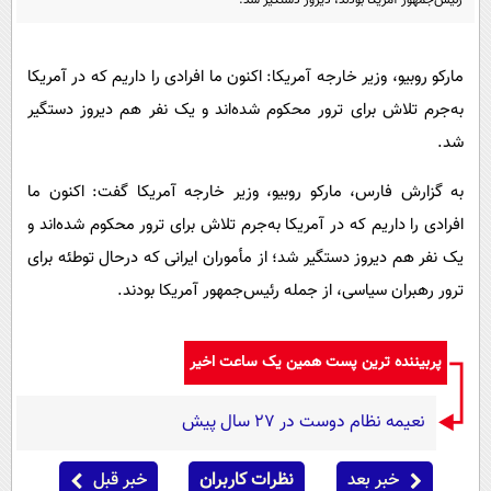
رئیس‌جمهور آمریکا بودند، دیروز دستگیر شد.
پیامک
سرگرمی
روانشناسی
فناوری
مارکو روبیو، وزیر خارجه آمریکا: اکنون ما افرادی را داریم که در آمریکا
آشپزی
گوناگون
به‌جرم تلاش برای ترور محکوم شده‌اند و یک نفر هم دیروز دستگیر
دانلود
حوادث
شد.
محیط زیست
به گزارش فارس، مارکو روبیو، وزیر خارجه آمریکا گفت: اکنون ما
سلامت
افرادی را داریم که در آمریکا به‌جرم تلاش برای ترور محکوم شده‌اند و
فرهنگی
یک نفر هم دیروز دستگیر شد؛ از مأموران ایرانی که درحال توطئه برای
ترور رهبران سیاسی، از جمله رئیس‌جمهور آمریکا بودند.
بین الملل
اجتماعی
پربیننده ترین پست همین یک ساعت اخیر
حیات وحش
سیاست خارجی
نعیمه نظام دوست در 27 سال پیش
خبر بعد
نظرات کاربران
خبر قبل