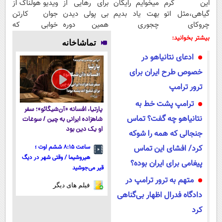
این کرم
میخوایم رایگان
برای رهایی از
ویدیو هولناک از
گیاهی،مثل اتو
بهت یاد بدیم
بی پولی دیدن
جوان کارتن
چروکای
چجوری
همین دوره
خوابی که
پوستتوصاف
پولدارشی! باور
رایگان کافیه!
میلیاردر شد.
بیشتر بخوانید:
تماشاخانه
میکنه!50%تخفیف
نداری امتحانش
(شمارتو وارد
آموزش رایگان
ادعای نتانیاهو در
مجانیه
کن)
خصوص طرح ایران برای
ترور ترامپ
ترامپ پشت خط به
پارتیا، افسانه «آن‌شیگائو»؛ سفر
نتانیاهو چه گفت؟ تماس
شاهزاده ایرانی به چین / سوغات
او یک دین بود
جنجالی که همه را شوکه
کرد/ افشای این تماس
ساعت ۸:۱۵ ششم اوت ؛
هیروشیما / وقتی شهر در دیگ
پیغامی برای ایران بوده؟
قیر می‌جوشید
متهم به ترور ترامپ در
فیلم های دیگر
دادگاه فدرال اظهار بی‌گناهی
کرد