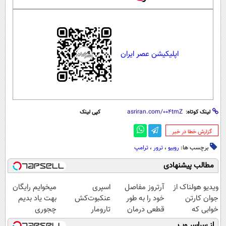
اپلیکیشن عصر ایران
لینک کوتاه:
کپی لینک
‌گزارش خطا در خبر
برچسب ها:
روبیو
،
ترور
،
ترامپ
مطالب پیشنهادی
ویدیو هولناک از
آرتروز مفاصل
اسپری
میخوایم رایگان
جوان کارتن
خود را به طور
عنکبوت‌‌کش
بهت یاد بدیم
خوابی که
قطعی درمان
تارومار
چجوری
میلیاردر شد.
کنید!
ازبین‌برنده انواع
پولدارشی! باور
از سراسر وب