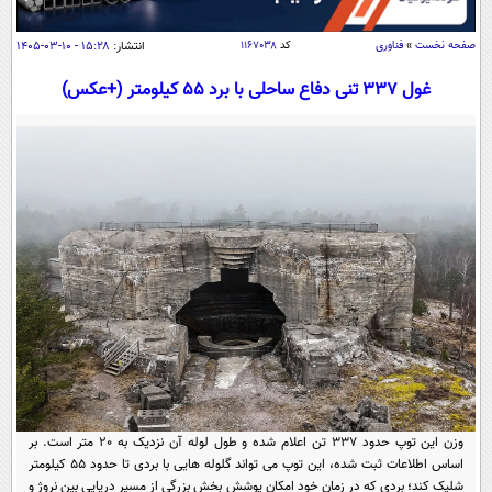
سیاسی
اقتصاد
صفحه نخست
»
فناوری
کد
۱۱۶۷۰۳۸
انتشار:
۱۵:۲۸ - ۱۰-۰۳-۱۴۰۵
جامعه
اقتصادی
غول 337 تنی دفاع ساحلی با برد 55 کیلومتر (+عکس)
ورزشی
اجتماعی
خودرو
بین الملل
حوادث
فرهنگ و هنر
سیاست خارجی
سلامت
علم و دانش
یک برش دانایی
قرآن
فناوری و It
محیط زیست
گوناگون
علمی
سفر و تفریح
فیلم
سرگرمی
اخبار کریپتو
عصر ایران 2
اقتصاد
باشگاه مغز
آموزش زبان
خواندنی ها و دیدنی ها
ورزش
مجله تصویری سلاح
وزن این توپ حدود 337 تن اعلام شده و طول لوله آن نزدیک به 20 متر است. بر
داستان کوتاه
سیاست
اساس اطلاعات ثبت ‌شده، این توپ می ‌تواند گلوله ‌هایی با بردی تا حدود 55 کیلومتر
شلیک کند؛ بردی که در زمان خود امکان پوشش بخش بزرگی از مسیر دریایی بین نروژ و