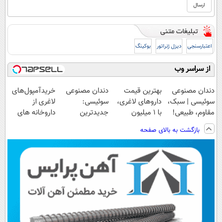
اعتبارسنجی
دیزل ژنراتور
بوکینگ
از سراسر وب
دندان مصنوعی
بهترین قیمت
دندان مصنوعی
خریدآمپول‌های
سوئیسی | سبک،
داروهای لاغری،
سوئیسی:
لاغری از
مقاوم، طبیعی!
با ۱ میلیون
جدیدترین
داروخانه های
ویزیت
تخفیف و ارسال
فناوری اروپا،
اطرافت، ارسال
بازگشت به بالای صفحه
رایگان+پرداخت
از داروخانه‌
سبک و مقاوم |
فوری همراه با
اقساطی😍
پرداخت قسطی
پک یخ!