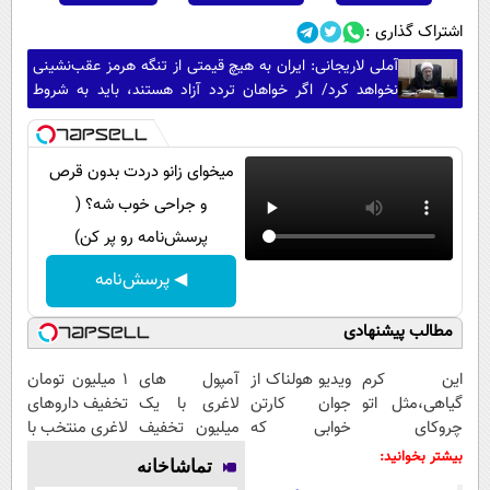
اشتراک گذاری :
آملی‌ لاریجانی: ایران به هیچ قیمتی از تنگه هرمز عقب‌نشینی
نخواهد کرد/ اگر خواهان تردد آزاد هستند، باید به شروط
تفاهمنامه عمل کنند
میخوای زانو دردت بدون قرص
و جراحی خوب شه؟ (
پرسش‌نامه رو پر کن)
◀ پرسش‌نامه
مطالب پیشنهادی
این کرم
ویدیو هولناک از
آمپول های
۱ میلیون تومان
گیاهی،مثل اتو
جوان کارتن
لاغری با یک
تخفیف داروهای
چروکای
خوابی که
میلیون تخفیف
لاغری منتخب با
پوستتوصاف
میلیاردر شد.
| ارسال از
ارسال از
بیشتر بخوانید:
تماشاخانه
میکنه!50%تخفیف
آموزش رایگان
داروخانه های
داروخانه