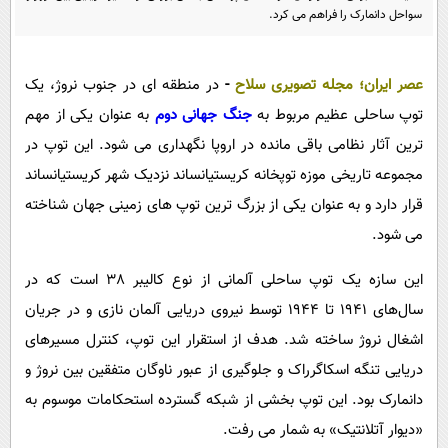
پیامک
سرگرمی
سواحل دانمارک را فراهم می‌ کرد.
روانشناسی
فناوری
آشپزی
عصر ایران
؛
مجله تصویری سلاح
-
در منطقه ‌ای در جنوب نروژ، یک
گوناگون
توپ ساحلی عظیم مربوط به
جنگ جهانی دوم
به عنوان یکی از مهم‌
دانلود
حوادث
ترین آثار نظامی باقی ‌مانده در اروپا نگهداری می ‌شود. این توپ در
محیط زیست
مجموعه تاریخی موزه توپخانه کریستیانساند نزدیک شهر کریستیانساند
سلامت
قرار دارد و به عنوان یکی از بزرگ‌ ترین توپ‌ های زمینی جهان شناخته
فرهنگی
می‌ شود.
بین الملل
این سازه یک توپ ساحلی آلمانی از نوع کالیبر 38 است که در
اجتماعی
سال‌های 1941 تا 1944 توسط نیروی دریایی آلمان نازی و در جریان
اشغال نروژ ساخته شد. هدف از استقرار این توپ، کنترل مسیرهای
حیات وحش
دریایی تنگه اسکاگرراک و جلوگیری از عبور ناوگان متفقین بین نروژ و
سیاست خارجی
دانمارک بود. این توپ بخشی از شبکه گسترده استحکامات موسوم به
«دیوار آتلانتیک» به شمار می‌ رفت.