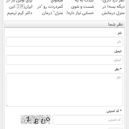
کمر درد داری؟
کبدت به یه
میخوای
برای اولین بار در
دیگه بسه! در
شست و شوی
کمردردت رو "در
ایران🇮🇷 این
منزل درمانش
حسابی نیاز داره!
منزل" درمان
دکتر کرم ترمیم
کن
کنی؟ (◂فیلم +
کننده 23 روزه
نظر شما
(◀پرسش‌نامه)
◂پرسش‌نامه)
ساخت!
نام
ایمیل
* نظر
* کد امنیتی