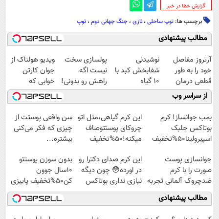
‌گزارش خطا در خبر
برچسب ها:
توپ ساحلی
،
نازی
،
جنگ جهانی دوم
،
توپ
مطالب پیشنهادی
آرتروز مفاصل
نوشیدنی
پولسازی سخت
ویدیو هولناک از
خود را به طور
شفابخش کبد با
نیست اگه
جوان کارتن
قطعی درمان
10 گیاه
راهش رو بدونی!
خوابی که
کنید!
موثر(تخفیف تا
" دوره رایگان "
میلیاردر شد.
از سراسر وب
◗پرسش‌نامه◖
امشب)
آموزش رایگان
بمب جوانساز! کرم
این کرم گیاهی،مثل اتو
سن واقعی پوستت از
بوتاکس جلبک
چروکای پوستتوصاف
چیزی که فکر می‌کنی
اسپیرولینا50%تخفیف
میکنه!50%تخفیف
بیشتره...
جوانسازی پوست
این کرم صدای دکترا رو
بدون سوزن پوستتو
صورت را با کرم
در اورده😳 چون دیگه
10سال جوون
ضدچروک آلمانی تجربه
نیازی نداری بوتاکس
کن50%تخفیف پاییزی
کنید!
کنی!!!
مطالب پیشنهادی