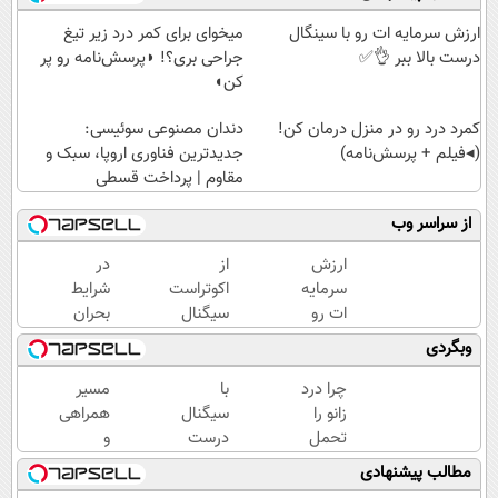
ارزش سرمایه ات رو با سینگال
میخوای برای کمر درد زیر تیغ
درست بالا ببر 👌✅
جراحی بری؟! ◗پرسش‌نامه رو پر
کن◖
کمرد درد رو در منزل درمان کن!
دندان مصنوعی سوئیسی:
(◂فیلم + پرسش‌نامه)
جدیدترین فناوری اروپا، سبک و
مقاوم | پرداخت قسطی
از سراسر وب
ارزش
از
در
سرمایه
اکوتراست
شرایط
ات رو
سیگنال
بحران
با
رایگان
ارزش
وبگردی
سینگال
سرمایه
پولت
درست
گذاری
رو
چرا درد
با
مسیر
بالا ببر
بگیر
حفظ
زانو را
سیگنال
همراهی
👌✅
کن!
تحمل
درست
و
سیگنال
می‌کنی؟
سرمایه
گزارش
مطالب پیشنهادی
رایگان!
خیلی
گذاری
عملکرد