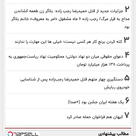
2
جزئیات جدید از قتل حمیدرضا رجب زاده: بلاگر زن طعمه کشاندن
مداح به قرار مرگ/ رجب زاده 6 ماه مشغول «امر به معروف» خانم بلاگر
بود
3
کته کردن برنج کار هر کسی نیست؛ خیلی ها این مهارت را ندارند
4
دعوای حقوقی میان دو نهاد دولتی؛ محکومیت نهاد ریاست‌جمهوری به
پرداخت ۱۳۸ هزار میلیارد تومان
5
دستگیری چهار متهم قتل حمیدرضا رجب‌زاده پس از شناسایی
خودروی ربایش
6
یک هفته ایران جشن بود (+صدا)
7
کیهان هم فراخوان حمله صادر کرد
مطالب پیشنهادی