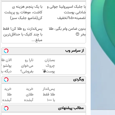
با جلبک اسپیرولینا جوانی و
با یک پنجم هزینه ی
شادابی پوستت
کاشت، موهات رو پرپشت
تضمینه50%تخفیف
کن(شامپو جلبک سبز)
بدون ضامن وام بگیر، طلا
پس‌اندازت رو طلا کن! فقط
بخر 😍
با چند کلیک با حداقل‌ترین
مبلغ...
از سراسر وب
بمباران
تارا رو
الان طلا
چروک
می‌خوای
پوست💣
بفروشی؟
دیگه بده
با
با
سرمایه‌گ
وبگردی
جوانساز
خودرو۴۵
طلا با ا
جلبک
یک‌روزه
بی‌بهره
پس‌انداز
خرید
خرید
(تخفیف
بفروشش
طلا فقط
طلای
طلا
تاامشب)
با ۱۰۰
آبشده
آبشده
هزارتومان
حتی با
با 100
مطالب پیشنهادی
(امن و
۱۰۰هزارتومان
هزار