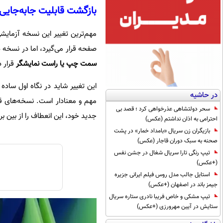
بازگشت قابلیت جابه‌جایی
مهم‌ترین تغییر این نسخه آزمایش
صفحه قرار می‌گیرد، اما در نسخه د
سمت چپ یا راست نمایشگر
قرار 
این تغییر شاید در نگاه اول ساده ب
در حاشیه
سحر دولتشاهی عذرخواهی کرد ؛ قصد بی
جدید خود، این انعطاف را از بین برد
احترامی به اذان نداشتم (عکس)
بازیگران زن سریال «بامداد خمار» در پشت
صحنه به سبک دوران قاجار (عکس)
تیپ رنگی تارا سریال شغال در جشن نفس
(+عکس)
استایل جالب مدل روس فیلم ایرانی جزیره
جیمز باند در اصفهان (+عکس)
تیپ مشکی و خاص فریبا نادری ستاره سریال
ستایش در آیین مهرورزی (+عکس)