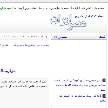
صفحه اول
تماس با ما
آرشیو
جستجو
نظرسنجی
آب و هوا
اوقات شرعی
پیوند ها
سواد زندگی
فیلم
بیشتر »»
فال حافظ امروز : یک غ
_
عصرايران دو
»
خواندنی ها و دیدنی ها
کد خبر
۳
مایکروسافت با
برنی سندرز، سناتور آمریکایی: ترامپ فاسد
است و آمریکا را وارد یک جنگ فاجعه‌بار کرده
تصمیم در ظاهر ساده است، اما از نظر تجرب
است
گریه‌های سحر دولتشاهی در آغوش غزل
شاکری