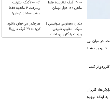
راحت)
تومن
3000 گیگ اینترنت؛ فقط
☄️3000گیگ اینترنت
ماهی 100 هزار تومان
پرسرعت 6 ماههه فقط
ماهی 100هزارتومان!!
دندان مصنوعی سوئیسی |
هرچقدر می‌خوای دانلود
سبک، مقاوم، طبیعی!
کن؛ 3000 گیگ داری!!
ویزیت رایگان+پرداخت
اقساطی😍
 در میان این
کاربردی باشد؛
رش‌ها، کاربران
به اینکه ترجیح