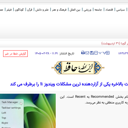
سیاسی
اقتصاد
جامعه
ورزشی
بین الملل
فرهنگ و هنر
علم و دانش
قرآن
گوناگون
فیلم
عصر 
‍‍‍ پ
پ
تاریخ انتشار:
۱۱:۴۱ - ۲۸-۰۲-۱۴۰۵
۱۱۶۳۸۳
‌گزارش خطا در خبر
لاخره یکی از آزاردهنده ترین مشکلات ویندوز ۱۱ را برطرف می کند
یکی از تغییرات جالب این نسخه، تغییر نام بخش Recommended به Recent است. این
ه کاربری منطقی به نظر می‌رسد.