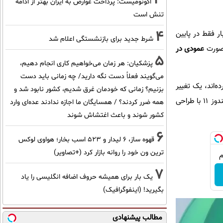
اکونومیست: پرداخت عوارض به ایران بهتر از ادامه
تنش است
4
ر در ویندوز ۱۱ تسک‌بار فقط در پایین
شرط جدید برای بازنشستگی اعلام شد
‌صورت
عمودی در
5
پزشکیان: هر زمان می‌خواهیم کاری انجام دهیم،
می‌گویند فعلاً دست نگه دارید/ چه زمانی باید دست
ه‌اند، یک تغییر
بزنیم؟ زمانی که خودمان غرق شدیم، کشور نابود شد و
مهم و معنادار است. نسخه‌های قبلی ویندوز مدت‌ها چنین آزادی عملی را در اختیار کاربران می‌گذاشتند، اما ویندوز ۱۱ با طراحی
همه ضرر کردند؟ / همسایگان ما اجازه ندادند عده‌ای وارد
کشور شوند و باعث اغتشاش شوند
6
قهوه ساز، 6 لیدار و 523 اسب بخار؛ هواوی لوکس
ترین ون خود را روانه بازار کرد (+تصاویر)
7
یک بار برای همیشه حروف اضافه انگلیسی را یاد
بگیرید! (اینفوگرافیک)
مطالب پیشنهادی