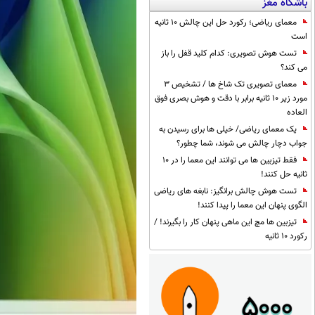
باشگاه مغز
معمای ریاضی؛ رکورد حل این چالش 10 ثانیه
است
تست هوش تصویری: کدام کلید قفل را باز
می کند؟
معمای تصویری تک شاخ ها / تشخیص 3
مورد زیر 10 ثانیه برابر با دقت و هوش بصری فوق
العاده
یک معمای ریاضی/ خیلی ها برای رسیدن به
جواب دچار چالش می شوند، شما چطور؟
فقط تیزبین ها می توانند این معما را در 10
ثانیه حل کنند!
تست هوش چالش برانگیز: نابغه های ریاضی
الگوی پنهان این معما را پیدا کنند!
تیزبین ها مچ این ماهی پنهان کار را بگیرند! /
رکورد 10 ثانیه