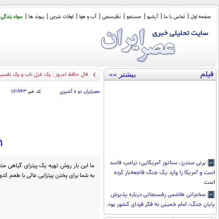
صفحه اول
تماس با ما
آرشیو
جستجو
نظرسنجی
آب و هوا
اوقات شرعی
پیوند ها
سواد زندگی
فیلم
بیشتر »»
فال حافظ ا
_
عصرايران دو
»
آشپزی
کد خبر
۱۱۶۱۹۴۳
ا
برنی سندرز، سناتور آمریکایی: ترامپ فاسد
ما این بار روش تهیه یک پیتزای گیاهی متف
است و آمریکا را وارد یک جنگ فاجعه‌بار کرده
به شما برای پختن پیتزایی عالی با طعم کد
است
سخنرانی هاشمی رفسنجانی درباره پذیرش
پایان جنگ: امام خمینی به فکر فردای کشور بود