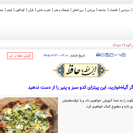
سیاسی
اقتصاد
جامعه
ورزشی
بین الملل
فرهنگ و هنر
علم و دانش
قرآن
گوناگون
فیلم
عصر 
‍‍‍ پ
پ
تاریخ انتشار:
۰۳:۰۰ - ۲۱-۰۲-۱۴۰۵
‌گزارش خطا در خبر
گر گیاه‌خوارید، این پیتزای کدو سبز و پنیر را از دست ندهید
اوت را به شما آموزش خواهیم داد و با ترفندهایمان
وی تازه و مطبوع کمک خواهیم کرد.