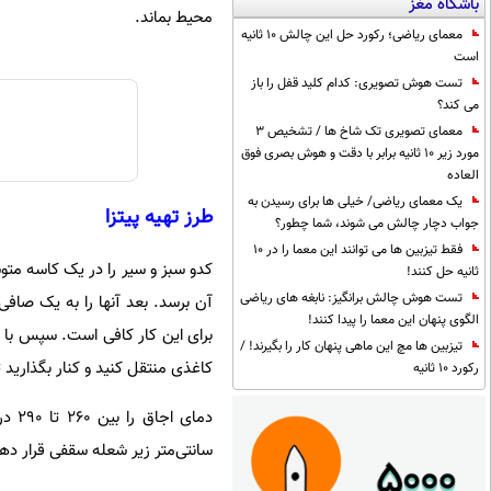
باشگاه مغز
محیط بماند.
معمای ریاضی؛ رکورد حل این چالش 10 ثانیه
است
تست هوش تصویری: کدام کلید قفل را باز
می کند؟
معمای تصویری تک شاخ ها / تشخیص 3
مورد زیر 10 ثانیه برابر با دقت و هوش بصری فوق
العاده
یک معمای ریاضی/ خیلی ها برای رسیدن به
طرز تهیه پیتزا
جواب دچار چالش می شوند، شما چطور؟
فقط تیزبین ها می توانند این معما را در 10
کدو سبز و سیر را در یک کاسه متو
ثانیه حل کنند!
تست هوش چالش برانگیز: نابغه های ریاضی
آن برسد. بعد آنها را به یک صافی
الگوی پنهان این معما را پیدا کنند!
برای این کار کافی است. سپس با د
تیزبین ها مچ این ماهی پنهان کار را بگیرند! /
کاغذی منتقل کنید و کنار بگذارید ت
رکورد 10 ثانیه
سانتی‌متر زیر شعله سقفی قرار ده