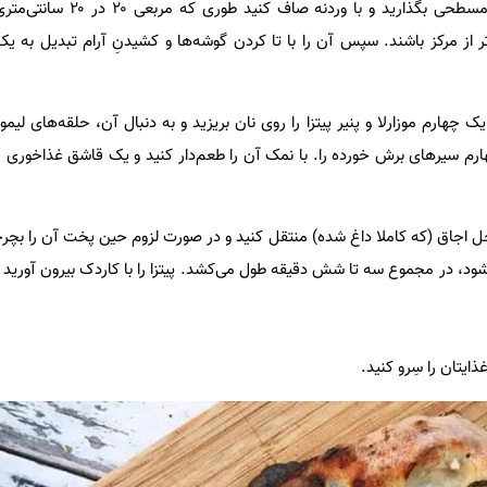
یک چهارم از خمیر را روی تخته مسطحی بگذارید و
ک چهارم موزارلا و پنیر پیتزا را روی نان بریزید و به دنبال آن، حلقه‌های لیم
ارم سیرهای برش خورده را. با نمک آن را طعم‌دار کنید و یک قاشق غذاخوری 
خل اجاق (که کاملا داغ شده) منتقل کنید و در صورت لزوم حین پخت آن را بچرخا
د شود، در مجموع سه تا شش دقیقه طول می‌کشد. پیتزا را با کاردک بیرون آورید 
غذایتان را سِرو کنید.