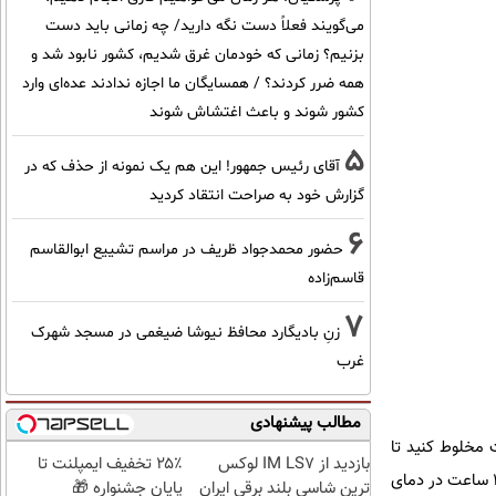
می‌گویند فعلاً دست نگه دارید/ چه زمانی باید دست
بزنیم؟ زمانی که خودمان غرق شدیم، کشور نابود شد و
همه ضرر کردند؟ / همسایگان ما اجازه ندادند عده‌ای وارد
کشور شوند و باعث اغتشاش شوند
5
آقای رئیس جمهور! این هم یک نمونه از حذف که در
گزارش خود به صراحت انتقاد کردید
6
حضور محمدجواد ظریف در مراسم تشییع ابوالقاسم
قاسم‌زاده
7
زنِ بادیگارد محافظ نیوشا ضیغمی در مسجد شهرک
غرب
مطالب پیشنهادی
 مخلوط کنید تا
بازدید از IM LS7 لوکس
۲۵٪ تخفیف ایمپلنت تا
زمانی که پودری در ظرف باقی نماند. در آخر روی کاسه را با پلاستیک بپوشانید و اجازه دهید خمیر برای هشت تا ۱۲ ساعت در دمای
ترین شاسی بلند برقی ایران
پایان جشنواره 🎁