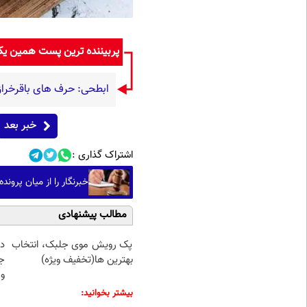
پربیننده ترین پست همین ی
ابطحی: حرف های باقرخرا
خبر بعد
اشتراک گذاری :
خبرنگار را از میان پرون
مطالب پیشنهادی
پک رویش موی جلبک، انتخاب
د
بهترین ها(تخفیف ویژه)
ج
و 
بیشتر بخوانید: