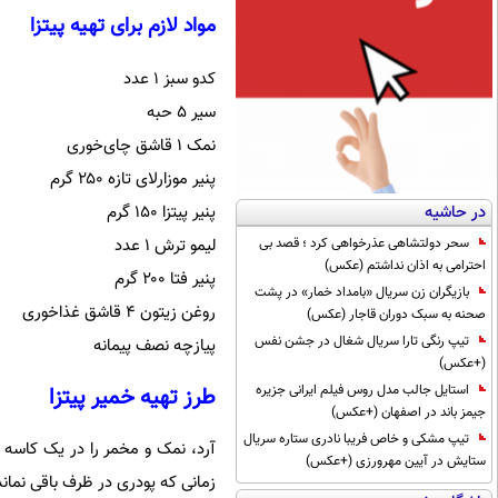
مواد لازم برای تهیه پیتزا
کدو سبز ۱ عدد
سیر ۵ حبه
نمک ۱ قاشق چای‌خوری
پنیر موزارلای تازه ۲۵۰ گرم
پنیر پیتزا ۱۵۰ گرم
در حاشیه
لیمو ترش ۱ عدد
سحر دولتشاهی عذرخواهی کرد ؛ قصد بی
احترامی به اذان نداشتم (عکس)
پنیر فتا ۲۰۰ گرم
بازیگران زن سریال «بامداد خمار» در پشت
روغن زیتون ۴ قاشق غذاخوری
صحنه به سبک دوران قاجار (عکس)
تیپ رنگی تارا سریال شغال در جشن نفس
پیازچه نصف پیمانه
(+عکس)
استایل جالب مدل روس فیلم ایرانی جزیره
طرز تهیه خمیر پیتزا
جیمز باند در اصفهان (+عکس)
تیپ مشکی و خاص فریبا نادری ستاره سریال
آرد، نمک و مخمر را در یک کاسه 
ستایش در آیین مهرورزی (+عکس)