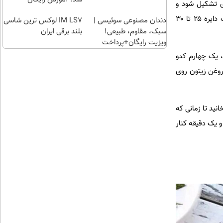
 با وردنه صاف کنید طوری که مربعی ۲۰ در ۲۰ سانتی‌متری تشکیل شود و
کناره‌های آن ۳ سانتی‌متر ضخیم‌تر از مرکز باشند. سپس آن را با تا کردن گوشه‌ها و کشیدنِ آرام تبدیل به یک دایره ۲۵ تا ۳۰
دندان مصنوعی سوئیسی |
IM LS7 لوکس ترین شاسی
سبک، مقاوم، طبیعی!
بلند برقی ایران
ویزیت رایگان+پرداخت
اقساطی😍
و، یک چهارم کدو
روغن زیتون روی
نید تا زمانی که
و یک دقیقه کنار