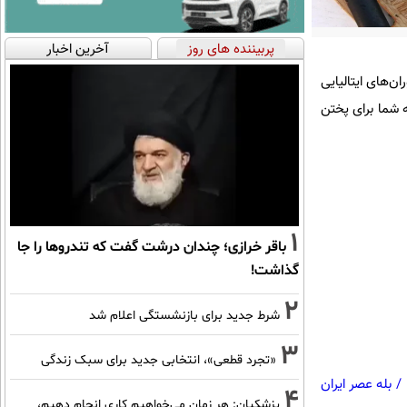
پربیننده های روز
آخرین اخبار
ن‌های ایتالیایی
ه شما برای پختن
1
باقر خرازی؛ چندان درشت گفت که تندروها را جا
گذاشت!
2
شرط جدید برای بازنشستگی اعلام شد
3
«تجرد قطعی»، انتخابی جدید برای سبک زندگی
/
بله عصر ایران
4
پزشکیان: هر زمان می‌خواهیم کاری انجام دهیم،