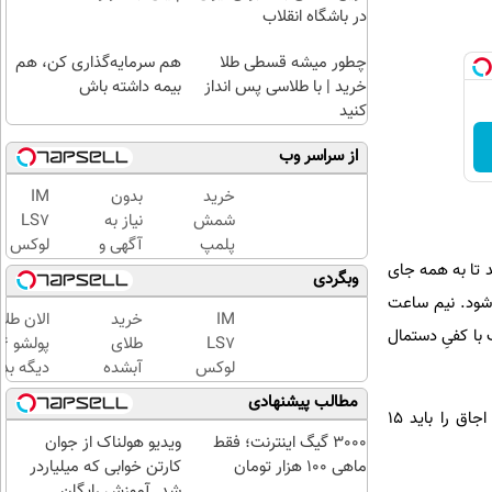
در باشگاه انقلاب
چطور میشه قسطی طلا
هم سرمایه‌گذاری کن، هم
خرید | با طلاسی پس انداز
بیمه داشته باش
کنید
از سراسر وب
خرید
بدون
IM
شمش
نیاز به
LS7
پلمپ
آگهی و
لوکس
طلاسی،
با یکبار
ترین
 تا به همه جای
وبگردی
از ۰.۵
مراجعه
شاسی
 شود. نیم ساعت
گرم تا
فروخته
بلند
IM
خرید
الان طلا
با کفیِ دستمال
۱۰ گرم
شد
برقی
LS7
طلای
ایران
لوکس
آبشده
دیگه بده
ترین
حتی با
سرمایه‌گ
مطالب پیشنهادی
شاسی
۱۰۰هزارتومان
طلا با ا
دمای اجاق را بین ۲۶۰ تا ۲۹۰ درجه سلسیوس تنظیم کنید و بگذارید برای ۴۵ دقیقه همان‌طور بماند. شلف اجاق را باید ۱۵
بلند
بی‌بهره
3000 گیگ اینترنت؛ فقط
ویدیو هولناک از جوان
برقی
ماهی 100 هزار تومان
کارتن خوابی که میلیاردر
ایران
شد. آموزش رایگان