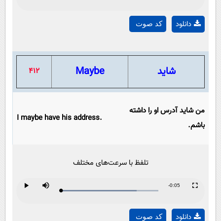
Play
Mute
Fullscreen
Play
0%
0%
Time
دانلود
کد صوت
Video
شاید
Maybe
412
من شاید آدرس او را داشته
I maybe have his address.
باشم.
تلفظ با سرعت‌های مختلف
Remaining
-0:05
Loaded
:
Progress
:
Play
Mute
Fullscreen
Play
0%
0%
Time
دانلود
کد صوت