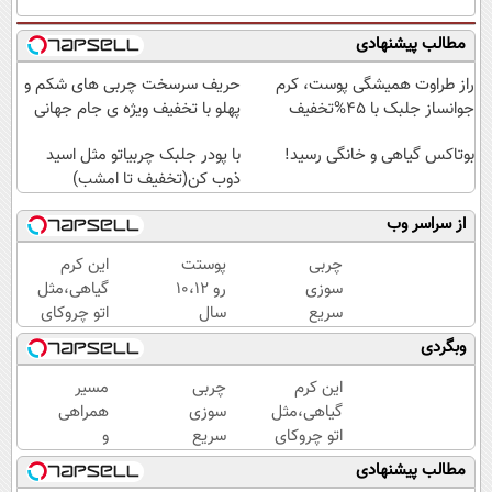
مطالب پیشنهادی
راز طراوت همیشگی پوست، کرم
حریف سرسخت چربی های شکم و
جوانساز جلبک با 45%تخفیف
پهلو با تخفیف ویژه ی جام جهانی
بوتاکس گیاهی و خانگی رسید!
با پودر جلبک چربیاتو مثل اسید
ذوب کن(تخفیف تا امشب)
از سراسر وب
چربی
پوستت
این کرم
سوزی
رو 10،12
گیاهی،مثل
سریع
سال
اتو چروکای
با پودر
جوان
پوستتوصاف
وبگردی
لاغری
کن
میکنه!50%تخفیف
گیاهی
(تخفیف
این کرم
چربی
مسیر
تا
گیاهی،مثل
سوزی
همراهی
امشب)
اتو چروکای
سریع
و
پوستتوصاف
با پودر
گزارش
مطالب پیشنهادی
میکنه!50%تخفیف
لاغری
عملکرد