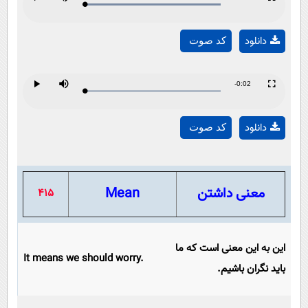
Loaded
:
Progress
:
Play
Mute
Fullscreen
Play
0%
0%
Time
دانلود
کد صوت
Video
Remaining
-0:02
Loaded
:
Progress
:
Play
Mute
Fullscreen
Play
0%
0%
Time
دانلود
کد صوت
Video
معنی داشتن
Mean
415
این به این معنی است که ما
It means we should worry.
باید نگران باشیم.