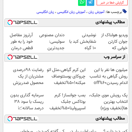
‌گزارش خطا در خبر
برچسب ها:
آموزش زبان
،
آموزش زبان انگلیسی
،
زبان انگلیسی
مطالب پیشنهادی
ویدیو هولناک از
نوشیدنی
دندان مصنوعی
آرتروز مفاصل
جوان کارتن
شفابخش کبد با
سوئیسی:
خود را به طور
خوابی که
10 گیاه
جدیدترین
قطعی درمان
میلیاردر شد.
موثر(تخفیف تا
فناوری اروپا،
کنید!
از سراسر وب
آموزش رایگان
امشب)
سبک و مقاوم |
◗پرسش‌نامه◖
پرداخت قسطی
میلیون ها نفر با این
این کرم گیاهی،مثل اتو
رضایت 98درصدی
روش گیاهی به تناسب
چروکای پوستتوصاف
مشتریان از یک
اندام رسیدن60%off
میکنه!50%تخفیف
محصول ضدریزش
موی
پک رویش موی جلبک،
بمب جوانساز! کرم
سرمایه گذاری بدون
گیاهی!45%تخفیف تا
انتخاب بهترین
بوتاکس جلبک
ریسک با سود 38
امشب
ها(تخفیف ویژه)
اسپیرولینا50%تخفیف
درصد سالانه📈
مطالب پیشنهادی
کمر درد داری؟
برای اولین بار در
کی گفته کمردرد،
میخوای