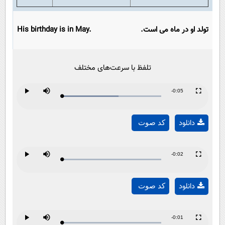
تولد او در ماه می است.
His birthday is in May.
تلفظ با سرعت‌های مختلف
Remaining
-0:05
Loaded
:
Progress
:
Play
Mute
Fullscreen
Play
0%
0%
Time
دانلود
کد صوت
Video
Remaining
-0:02
Loaded
:
Progress
:
Play
Mute
Fullscreen
Play
0%
0%
Time
دانلود
کد صوت
Video
Remaining
-0:01
Loaded
:
Progress
: