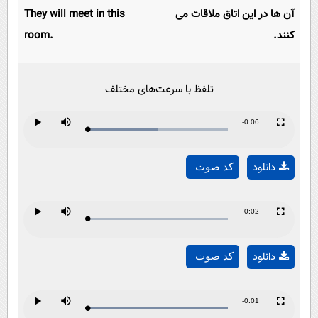
آن ها در این اتاق ملاقات می
They will meet in this
کنند.
room.
تلفظ با سرعت‌های مختلف
Remaining
-0:06
Loaded
:
Progress
:
Play
Mute
Fullscreen
Play
0%
0%
Time
دانلود
کد صوت
Video
Remaining
-0:02
Loaded
:
Progress
:
Play
Mute
Fullscreen
Play
0%
0%
Time
دانلود
کد صوت
Video
Remaining
-0:01
Loaded
:
Progress
:
Play
Mute
Fullscreen
0%