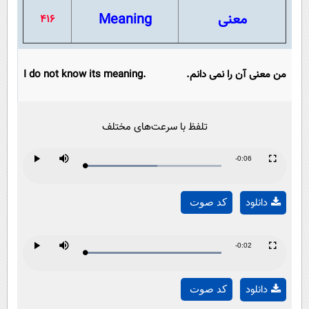
معنی
Meaning
416
من معنی آن را نمی دانم.
I do not know its meaning.
تلفظ با سرعت‌های مختلف
Remaining
-0:06
Loaded
:
Progress
:
Play
Mute
Fullscreen
Play
0%
0%
Time
دانلود
کد صوت
Video
Remaining
-0:02
Loaded
:
Progress
:
Play
Mute
Fullscreen
Play
0%
0%
Time
دانلود
کد صوت
Video