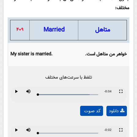
مختلف:
متاهل
Married
409
خواهر من متاهل است.
My sister is married.
تلفظ با سرعت‌های مختلف
Remaining
-0:04
Loaded
:
Progress
:
Play
Mute
Fullscreen
Play
0%
0%
Time
دانلود
کد صوت
Video
Remaining
-0:02
Loaded
:
Progress
:
Play
Mute
Fullscreen