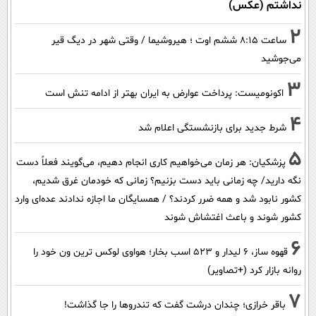
نداشتم (عکس)
2
ساعت ۸:۱۵ ششم اوت ؛ هیروشیما / وقتی شهر در دیگ قیر
می‌جوشید
3
اکونومیست: پرداخت عوارض به ایران بهتر از ادامه تنش است
4
شرط جدید برای بازنشستگی اعلام شد
5
پزشکیان: هر زمان می‌خواهیم کاری انجام دهیم، می‌گویند فعلاً دست
نگه دارید/ چه زمانی باید دست بزنیم؟ زمانی که خودمان غرق شدیم،
کشور نابود شد و همه ضرر کردند؟ / همسایگان ما اجازه ندادند عده‌ای وارد
کشور شوند و باعث اغتشاش شوند
6
قهوه ساز، 6 لیدار و 523 اسب بخار؛ هواوی لوکس ترین ون خود را
روانه بازار کرد (+تصاویر)
7
باقر خرازی؛ چندان درشت گفت که تندروها را جا گذاشت!