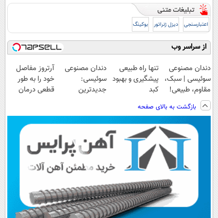
اعتبارسنجی
دیزل ژنراتور
بوکینگ
از سراسر وب
دندان مصنوعی
تنها راه طبیعی
دندان مصنوعی
آرتروز مفاصل
سوئیسی | سبک،
پیشگیری و بهبود
سوئیسی:
خود را به طور
مقاوم، طبیعی!
کبد
جدیدترین
قطعی درمان
ویزیت
چرب(دمنوش
فناوری اروپا،
کنید!
بازگشت به بالای صفحه
رایگان+پرداخت
سم زدای گیاهی)
سبک و مقاوم |
◗پرسش‌نامه◖
اقساطی😍
پرداخت قسطی