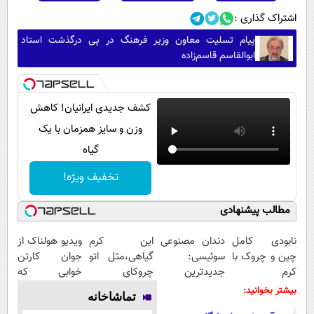
اشتراک گذاری :
پیام تسلیت معاون وزیر فرهنگ در پی درگذشت استاد
ابوالقاسم قاسم‌زاده
کشف جدیدی ایرانیان! کاهش
وزن و سایز همزمان با یک
گیاه
تخفیف ویژه!
مطالب پیشنهادی
نابودی کامل
دندان مصنوعی
این کرم
ویدیو هولناک از
چین و چروک با
سوئیسی:
گیاهی،مثل اتو
جوان کارتن
کرم
جدیدترین
چروکای
خوابی که
آلمانی۴۰٪تخفیف
فناوری اروپا،
پوستتوصاف
میلیاردر شد.
بیشتر بخوانید:
تماشاخانه
سبک و مقاوم |
میکنه!50%تخفیف
آموزش رایگان