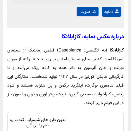
Play
0%
Time
دانلود
کد صوت
Video
درباره عکس نمایه: کازابلانکا
کازابلانکا
(به انگلیسی:
Casablanca
) فیلمی رمانتیک از سینمای
آمریکا است که بر مبنای نمایش‌نامه‌ای بر روی صحنه نرفته از مورای
بورنت و جان آلیسون به نام همه به کافه ریک می‌آیند و با
کارگردانی مایکل کورتیز در سال ۱۹۴۲ تولید شده‌است. ستارگان این
فیلم هامفری بوگارت، اینگرید برگمن و پل هنراید هستند و کلود
رینس، کنراد وایت، سیدنی گرین‌استریت، پیتر لوری و دولی ویلسون نیز
در این فیلم بازی کردند.
بدون دارو های شیمیایی کبدت رو
سم زدایی کن