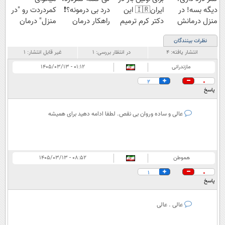
دیگه بسه! در
ایران🇮🇷 این
درد بی درمونه؟❗
کمردردت رو "در
منزل درمانش
دکتر کرم ترمیم
راهکار درمان
منزل" درمان
کن
کننده 23 روزه
+پرسشنامه
کنی؟ (◂فیلم +
نظرات بینندگان
(◀پرسش‌نامه)
ساخت!
◂پرسش‌نامه)
انتشار یافته:
۴
در انتظار بررسی:
۱
غیر قابل انتشار:
۱
مازندرانی
۰۱:۱۲ - ۱۴۰۵/۰۳/۱۳
2
0
پاسخ
عالی و ساده وروان بی نقص. لطفا ادامه دهید برای همیشه
هموطن
۰۸:۵۲ - ۱۴۰۵/۰۳/۱۳
1
0
پاسخ
عالی . عالی