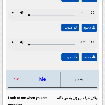
Video
Remaining
-0:02
Loaded
:
Progress
:
Play
Mute
Fullscreen
Play
0%
0%
Time
دانلود
کد صوت
Video
Remaining
-0:01
Loaded
:
Progress
:
Play
Mute
Fullscreen
Play
0%
0%
Time
دانلود
کد صوت
Video
Me
به من
413
وقتی حرف می زنی به من نگاه
Look at me when you are