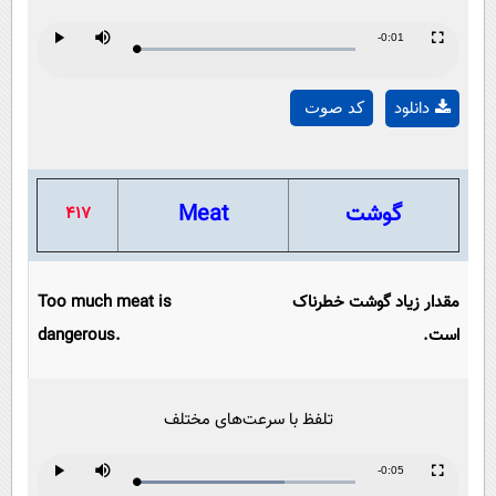
Remaining
-0:01
Loaded
:
Progress
:
Play
Mute
Fullscreen
Play
0%
0%
Time
دانلود
کد صوت
Video
گوشت
Meat
417
مقدار زیاد گوشت خطرناک
Too much meat is
است.
dangerous.
تلفظ با سرعت‌های مختلف
Remaining
-0:05
Loaded
:
Progress
:
Play
Mute
Fullscreen