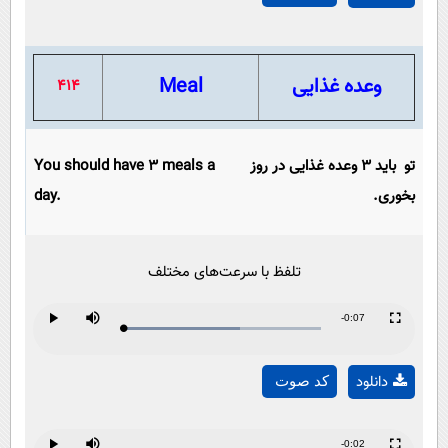
Video
وعده غذایی
Meal
414
تو باید 3 وعده غذایی در روز
You should have 3 meals a
بخوری.
day.
تلفظ با سرعت‌های مختلف
Remaining
-0:07
Loaded
:
Progress
:
Play
Mute
Fullscreen
Play
0%
0%
Time
دانلود
کد صوت
Video
Remaining
-0:02