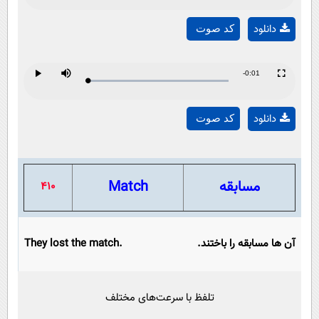
Play
0%
0%
Time
دانلود
کد صوت
Video
Remaining
-0:01
Loaded
:
Progress
:
Play
Mute
Fullscreen
Play
0%
0%
Time
دانلود
کد صوت
Video
مسابقه
Match
410
آن ها مسابقه را باختند.
They lost the match.
تلفظ با سرعت‌های مختلف