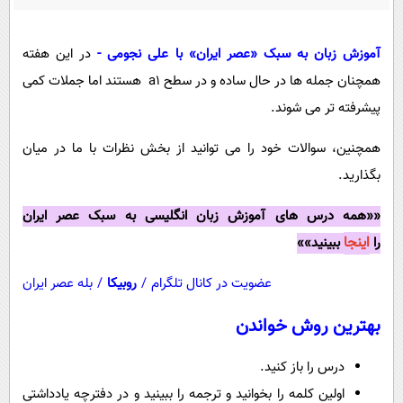
پیامک
سرگرمی
روانشناسی
فناوری
آموزش زبان به سبک «عصر ایران» با علی نجومی -
در این هفته
آشپزی
گوناگون
همچنان جمله ها در حال ساده و در سطح a1 هستند اما جملات کمی
دانلود
پیشرفته تر می شوند.
حوادث
محیط زیست
همچنین، سوالات خود را می توانید از بخش نظرات با ما در میان
بگذارید.
سلامت
فرهنگی
««همه درس های آموزش زبان انگلیسی به سبک عصر ایران
اینجا
را
ببینید»»
بین الملل
اجتماعی
عضویت در کانال تلگرام
/
روبیکا
/
بله عصر ایران
حیات وحش
بهترین روش خواندن
سیاست خارجی
درس را باز کنید.
اولین کلمه را بخوانید و ترجمه را ببینید و در دفترچه یادداشتی