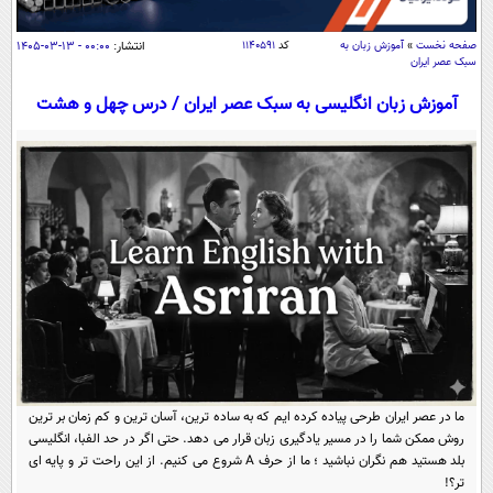
سیاسی
اقتصاد
صفحه نخست
»
آموزش زبان به
کد
۱۱۴۰۵۹۱
انتشار:
۰۰:۰۰ - ۱۳-۰۳-۱۴۰۵
سبک عصر ایران
جامعه
اقتصادی
آموزش زبان انگلیسی به سبک عصر ایران / درس چهل و هشت
ورزشی
اجتماعی
خودرو
بین الملل
حوادث
فرهنگ و هنر
سیاست خارجی
سلامت
علم و دانش
یک برش دانایی
قرآن
فناوری و It
محیط زیست
گوناگون
علمی
سفر و تفریح
فیلم
سرگرمی
اخبار کریپتو
عصر ایران 2
اقتصاد
باشگاه مغز
ما در عصر ایران طرحی پیاده کرده ایم که به ساده ترین، آسان ترین و کم زمان بر ترین
آموزش زبان
خواندنی ها و دیدنی ها
ورزش
مجله تصویری سلاح
روش ممکن شما را در مسیر یادگیری زبان قرار می دهد. حتی اگر در حد الفبا، انگلیسی
داستان کوتاه
بلد هستید هم نگران نباشید ؛ ما از حرف A شروع می کنیم. از این راحت تر و پایه ای
سیاست
تر؟!