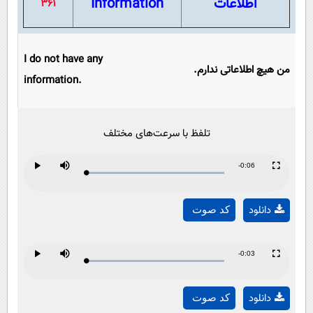
اطلاعات
Information
361
I do not have any
من هیچ اطلاعاتی ندارم.
information.
تلفظ با سرعت‌های مختلف
Remaining
-0:06
Loaded
:
Progress
:
Play
Mute
Fullscreen
Play
0%
0%
Time
دانلود
کد صوت
Video
Remaining
-0:03
Loaded
:
Progress
:
Play
Mute
Fullscreen
Play
0%
0%
Time
دانلود
کد صوت
Video