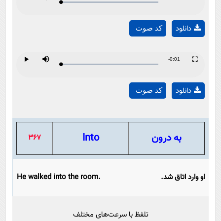
Loaded
:
Progress
:
Play
Mute
Fullscreen
Play
0%
0%
Time
دانلود
کد صوت
Video
Remaining
-0:01
Loaded
:
Progress
:
Play
Mute
Fullscreen
Play
0%
0%
Time
دانلود
کد صوت
Video
به درون
Into
367
او وارد اتاق شد.
He walked into the room.
تلفظ با سرعت‌های مختلف