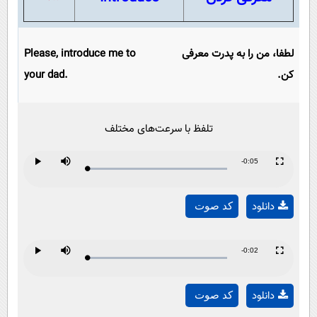
لطفا، من را به پدرت معرفی
Please, introduce me to
کن.
your dad.
تلفظ با سرعت‌های مختلف
Remaining
-0:05
Loaded
:
Progress
:
Play
Mute
Fullscreen
Play
0%
0%
Time
دانلود
کد صوت
Video
Remaining
-0:02
Loaded
:
Progress
:
Play
Mute
Fullscreen
Play
0%
0%
Time
دانلود
کد صوت
Video