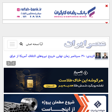
باز
نسخه اصلی
و
صفحه اول
الزیدی: ۳۰ سپتامبر زمان نهایی خروج نیروهای ائتلاف آمریکا از عراق
بسته
است
تماس با ما
کردن
آرشیو
منو
جستجو
نظرسنجی
آب و هوا
اوقات شرعی
پیوند ها
سواد زندگی