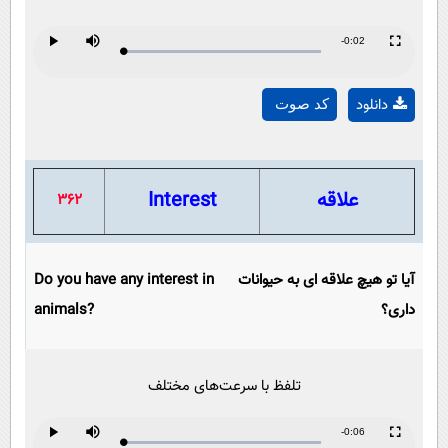
Remaining
-0:02
Loaded
:
Progress
:
Play
Mute
Fullscreen
Play
0%
0%
Time
دانلود
کد صوت
Video
علاقه
Interest
362
آیا تو هیچ علاقه ای به حیوانات
Do you have any interest in
داری؟
animals?
تلفظ با سرعت‌های مختلف
Remaining
-0:06
Loaded
:
Progress
:
Play
Mute
Fullscreen