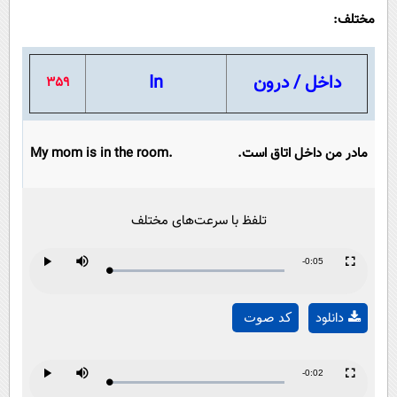
مختلف:
داخل / درون
In
359
مادر من داخل اتاق است.
My mom is in the room.
تلفظ با سرعت‌های مختلف
Remaining
-0:05
Loaded
:
Progress
:
Play
Mute
Fullscreen
Play
0%
0%
Time
دانلود
کد صوت
Video
Remaining
-0:02
Loaded
:
Progress
:
Play
Mute
Fullscreen
0%
0%