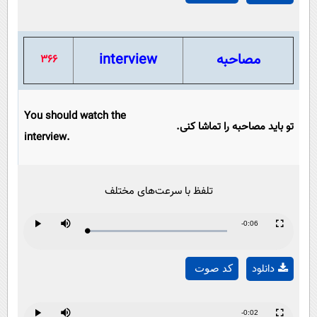
Video
مصاحبه
interview
366
You should watch the
تو باید مصاحبه را تماشا کنی.
interview.
تلفظ با سرعت‌های مختلف
Remaining
-0:06
Loaded
:
Progress
:
Play
Mute
Fullscreen
Play
0%
0%
Time
دانلود
کد صوت
Video
Remaining
-0:02