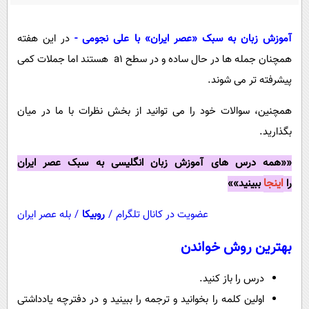
پیامک
سرگرمی
روانشناسی
فناوری
آموزش زبان به سبک «عصر ایران» با علی نجومی -
در این هفته
آشپزی
گوناگون
همچنان جمله ها در حال ساده و در سطح a1 هستند اما جملات کمی
پیشرفته تر می شوند.
دانلود
حوادث
محیط زیست
همچنین، سوالات خود را می توانید از بخش نظرات با ما در میان
بگذارید.
سلامت
فرهنگی
««همه درس های آموزش زبان انگلیسی به سبک عصر ایران
اینجا
را
ببینید»»
بین الملل
اجتماعی
عضویت در کانال تلگرام
/
روبیکا
/
بله عصر ایران
حیات وحش
بهترین روش خواندن
سیاست خارجی
درس را باز کنید.
اولین کلمه را بخوانید و ترجمه را ببینید و در دفترچه یادداشتی