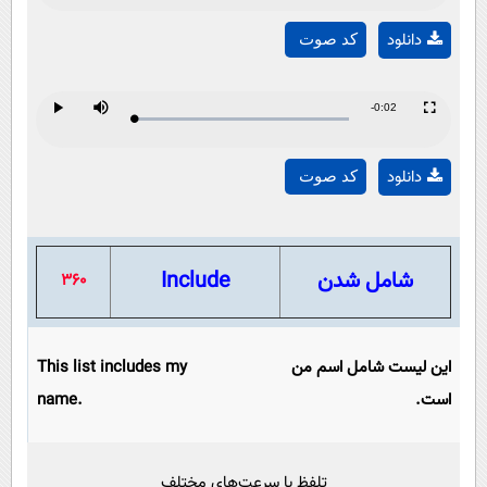
Play
Time
دانلود
کد صوت
Video
Remaining
-0:02
Loaded
:
Progress
:
Play
Mute
Fullscreen
Play
0%
0%
Time
دانلود
کد صوت
Video
شامل شدن
Include
360
این لیست شامل اسم من
This list includes my
است.
name.
تلفظ با سرعت‌های مختلف