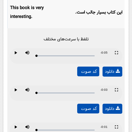
This book is very
این کتاب بسیار جالب است.
interesting.
تلفظ با سرعت‌های مختلف
Remaining
-0:05
Loaded
:
Progress
:
Play
Mute
Fullscreen
Play
0%
0%
Time
دانلود
کد صوت
Video
Remaining
-0:03
Loaded
:
Progress
:
Play
Mute
Fullscreen
Play
0%
0%
Time
دانلود
کد صوت
Video
Remaining
-0:01
Loaded
:
Progress
:
Play
Mute
Fullscreen