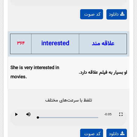
Play
0%
0%
Time
دانلود
کد صوت
Video
علاقه مند
interested
364
She is very interested in
او بسیار به فیلم علاقه دارد.
movies.
تلفظ با سرعت‌های مختلف
Remaining
-0:05
Loaded
:
Progress
:
Play
Mute
Fullscreen
Play
0%
0%
Time
دانلود
کد صوت