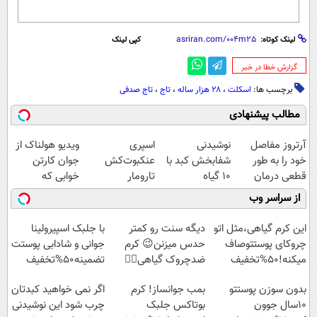
لینک کوتاه:
کپی لینک
‌گزارش خطا در خبر
برچسب ها:
اسکلت
،
۲۸ هزار ساله
،
تاج
،
تاج صدفی
مطالب پیشنهادی
آرتروز مفاصل
نوشیدنی
اسپری
ویدیو هولناک از
خود را به طور
شفابخش کبد با
عنکبوت‌‌کش
جوان کارتن
قطعی درمان
10 گیاه
تارومار
خوابی که
کنید!
موثر(تخفیف تا
ازبین‌برنده انواع
میلیاردر شد.
از سراسر وب
◗پرسش‌نامه◖
امشب)
عنکبوت
آموزش رایگان
این کرم گیاهی،مثل اتو
دیگه سنت رو کمتر
با جلبک اسپیرولینا
چروکای پوستتوصاف
حدس میزنن😉 کرم
جوانی و شادابی پوستت
میکنه!50%تخفیف
ضدچروک گیاهی👈🏻
تضمینه50%تخفیف
45%تخفیف
بدون سوزن پوستتو
بمب جوانساز! کرم
اگر نمی خواهید کبدتان
10سال جوون
بوتاکس جلبک
چرب شود این نوشیدنی