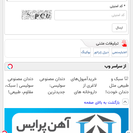
* کد امنیتی
اعتبارسنجی
دیزل ژنراتور
بوکینگ
از سراسر وب
🦷 سبک و
خریدآمپول‌های
دندان مصنوعی
دندان مصنوعی
طبیعی مثل
لاغری از
سوئیسی:
سوئیسی | سبک،
دندان خودت!
داروخانه های
جدیدترین
مقاوم، طبیعی!
نصب آسان و
اطرافت، ارسال
فناوری اروپا،
ویزیت
بازگشت به بالای صفحه
پرداخت اقساطی
فوری همراه با
سبک و مقاوم |
رایگان+پرداخت
💳 📍 تهران
پک یخ!
پرداخت قسطی
اقساطی😍