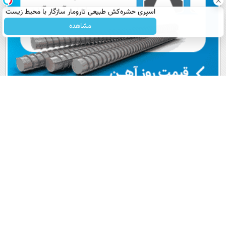
اسپری حشره‌کش طبیعی تارومار سازگار با محیط زیست
و با محافظت طبیعی
مشاهده
پربیننده های روز
آخرین اخبار