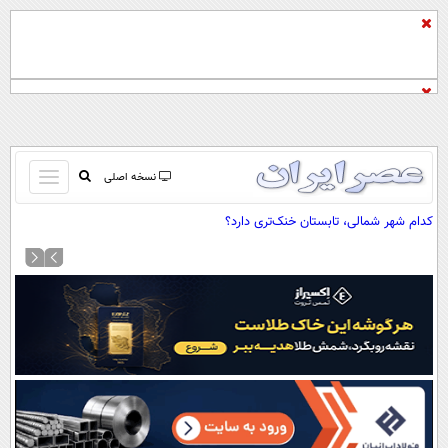
باز
نسخه اصلی
و
صفحه اول
کدام شهر شمالی، تابستان خنک‌تری دارد؟
بسته
تماس با ما
کردن
آرشیو
منو
جستجو
نظرسنجی
آب و هوا
اوقات شرعی
پیوند ها
سواد زندگی