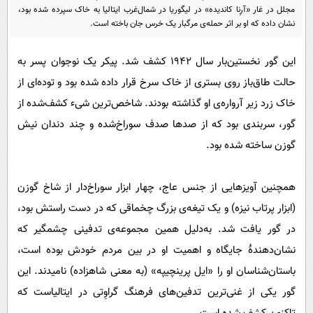
پیامک
سرگرمی
مجلل در غار «آرِنا کاندیده» در لیگوریا در شمال‌غرب ایتالیا به خاک سپرده شده بود،
نشان داده که او بر اثر حمله‌ی مرگبار یک خرس جان باخته است.
روانشناسی
فناوری
آشپزی
گوناگون
این گور نخستین‌بار سال ۱۹۴۲ کشف شد. پیکر یک نوجوان پسر به
حالت طاق‌باز روی بستری از خاک سرخ قرار داده شده بود و توده‌ای از
دانلود
حوادث
خاک زرد زیر آرواره‌ی او گذاشته بودند. شاخص‌ترین شیء کشف‌شده از
محیط زیست
گور، سربندی بود که از صدها صدف سوراخ‌شده و چند دندان نیش
سلامت
گوزن ساخته شده بود.
فرهنگی
همچنین آویزهایی از جنس عاج، چهار ابزار سوراخ‌دار از شاخ گوزن
بین الملل
(ابزار پرتاب نیزه) و یک تیغه‌ی بزرگ چخماقی که در دست راستش بود،
اجتماعی
در گور یافت شد. به‌دلیل همین مجموعه‌ی تدفینی چشمگیر که
حیات وحش
نشان‌دهندۀ جایگاه و اهمیت او در بین مردم خودش بوده است،
سیاست خارجی
باستان‌شناسان او را «ایل پرینچیپه» (به معنی شاهزاده) نامیدند. این
گور یکی از غنی‌ترین تدفین‌های فرهنگ گراوِتی در ایتالیاست که