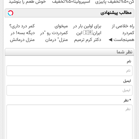
کن50%تخفیف پاییزی
اسپیرولینا50%تخفیف
خوش طعم را بنوشید
مطالب پیشنهادی
‌راه خلاصی از
برای اولین بار در
میخوای
کمر درد داری؟
کمردرد
ایران🇮🇷 این
کمردردت رو "در
دیگه بسه! در
همینجاست ◀
دکتر کرم ترمیم
منزل" درمان
منزل درمانش
فقط کافیه فرم
کننده 23 روزه
کنی؟ (◂فیلم +
کن
نظر شما
رو پر کنی!
ساخت!
◂پرسش‌نامه)
(◀پرسش‌نامه)
نام
ایمیل
* نظر