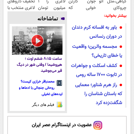
گیاهی،مثل اتو
جوان کارتن
لاغری را ۱
تخفیف داروهای
چروکای
خوابی که
میلیون تومان
لاغری منتخب با
پوستتوصاف
میلیاردر شد.
ارزان‌تر از
ارسال از
بیشتر بخوانید:
تماشاخانه
میکنه!50%تخفیف
آموزش رایگان
همه‌جا بخر!
داروخانه
باور به افسانه کرم دندان
نزدیکت
در دوران رنسانس
مجسمه والرین؛ واقعیت
یا خطای تاریخی؟
ساعت ۸:۱۵ ششم اوت ؛
کشف اسکلت و جواهرات
هیروشیما / وقتی شهر در دیگ
قیر می‌جوشید
در تابوت ۱۷۰۰ ساله رومی
محمدباقر خرازی کیست؟
راز هرم شناور؛ معمایی
روحانی جنجالی با ادعاها و
که باستان‌ شناسان را
ایده‌های تخیلی
شگفت‌زده کرد
فیلم های دیگر
عضویت در اینستاگرام عصر ایران