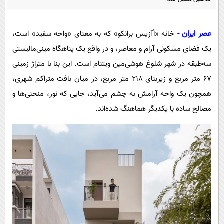
پیامک
سرگرمی
روانشناسی
فناوری
عصر ایران -
خانه «اُآزیس برانکو» که به معنای «واحه سفید» است،
آشپزی
گوناگون
یک فضای مسکونی آرام و معاصر، و در واقع یک پناهگاه مینی‌مالیستی
دانلود
حوادث
سه‌طبقه در شهر شلوغ هوشی‌مین ویتنام است. این بنا با متراژ زمینی
۶۷ متر مربع و زیربنای ۲۱۸ متر مربع، در میان بافت متراکم شهری،
محیط زیست
همچون یک واحه آرامش به چشم می‌آید، جایی که نور، منحنی‌ها و
سلامت
مصالح ساده با یکدیگر هماهنگ شده‌اند.
فرهنگی
بین الملل
اجتماعی
حیات وحش
سیاست خارجی